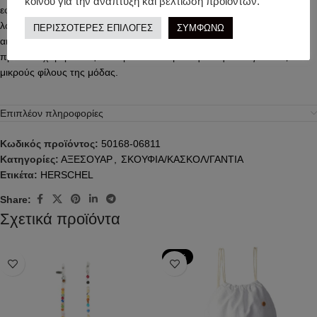
κοινού για την ανάπτυξη και βελτίωση προϊόντων.
εφαρμόζει τέλεια στο κεφάλι χωρίς να ενοχλεί. Το χαρακτηριστικό
λογότυπο της Herschel στο μπροστινό μέρος ενισχύει τη μοντέρνα
ΠΕΡΙΣΣΟΤΕΡΕΣ ΕΠΙΛΟΓΕΣ
ΣΥΜΦΩΝΩ
αισθητική. Ο Herschel Σκούφος Opera Mauve δεν είναι απλώς ένα
πρακτικό χειμερινό αξεσουάρ· είναι και μια δήλωση στυλ για τους
μικρούς φίλους της μόδας.
Επιπλέον πληροφορίες
Κωδικός προϊόντος:
50168-06811
Κατηγορίες:
ΑΞΕΣΟΥΑΡ
,
ΣΚΟΥΦΙΑ/ΚΑΣΚΟΛ/ΓΑΝΤΙΑ
Ετικέτα:
HERSCHEL
Share:
Σχετικά προϊόντα
-79%