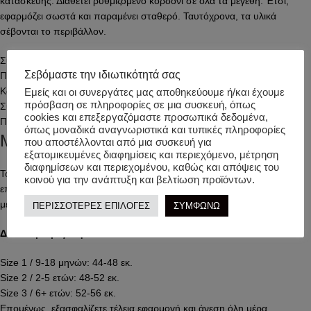
κατασκευής. Διαθέτει ρυθμιζόμενο κορδόνι σε όλα τα μεγέθη. Έτσι,
εφαρμόζει σωστά και παραμένει σταθερό. Ταυτόχρονα, τα υλικά
σέβονται το περιβάλλον.
Σύνθεση: 20% οργανικό βαμβάκι, 80% ανακυκλωμένος πολυεστέρας
Σεβόμαστε την ιδιωτικότητά σας
Πιστοποίηση Oeko-Tex για ασφάλεια
Κατασκευή χωρίς επιβλαβείς ουσίες
Εμείς και οι συνεργάτες μας αποθηκεύουμε ή/και έχουμε
πρόσβαση σε πληροφορίες σε μια συσκευή, όπως
Συμβατό με προδιαγραφές EN71, REACH και SGS
cookies και επεξεργαζόμαστε προσωπικά δεδομένα,
Πλύσιμο μόνο στο χέρι
όπως μοναδικά αναγνωριστικά και τυπικές πληροφορίες
Μοντέρνο bucket καπέλο για κάθε ηλικία
που αποστέλλονται από μια συσκευή για
εξατομικευμένες διαφημίσεις και περιεχόμενο, μέτρηση
διαφημίσεων και περιεχομένου, καθώς και απόψεις του
Το bucket καπέλο προσφέρει άνεση σε κάθε ηλικία. Ωστόσο, η σωστή
κοινού για την ανάπτυξη και βελτίωση προϊόντων.
επιλογή μεγέθους παίζει σημαντικό ρόλο. Για καλύτερη εφαρμογή,
μετρήστε την περίμετρο κεφαλιού σε εκατοστά.
ΠΕΡΙΣΣΟΤΕΡΕΣ ΕΠΙΛΟΓΕΣ
ΣΥΜΦΩΝΩ
Διαθέσιμα μεγέθη:
Size 1 / 9-18 μηνών: 44-48 εκ.
Size 2 / 2-5 ετών: 48-52 εκ.
Size 3 / 6+ ετών: 52-56 εκ.
Επομένως, εξασφαλίζετε τέλεια εφαρμογή και άνεση όλη μέρα.