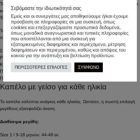
Το
HELLO HOSSY Καπέλο τζόκευ Unicorn
προσφέρει πρακτικότητα
Σεβόμαστε την ιδιωτικότητά σας
και σταθερή εφαρμογή. Διαθέτει ρυθμιζόμενο λουράκι στο πίσω μέρος.
Εμείς και οι συνεργάτες μας αποθηκεύουμε ή/και έχουμε
Έτσι, εφαρμόζει εύκολα σε κάθε κεφάλι.
πρόσβαση σε πληροφορίες σε μια συσκευή, όπως
cookies και επεξεργαζόμαστε προσωπικά δεδομένα,
Ταυτόχρονα, η σύνθεση σέβεται το περιβάλλον. Το καπέλο συνδυάζει
όπως μοναδικά αναγνωριστικά και τυπικές πληροφορίες
ποιότητα και αντοχή.
που αποστέλλονται από μια συσκευή για
εξατομικευμένες διαφημίσεις και περιεχόμενο, μέτρηση
διαφημίσεων και περιεχομένου, καθώς και απόψεις του
Σύνθεση: 100% οργανικό βαμβάκι.
κοινού για την ανάπτυξη και βελτίωση προϊόντων.
Ρυθμιζόμενο λουράκι για σωστή εφαρμογή
Κατασκευή χωρίς επιβλαβείς ουσίες
ΠΕΡΙΣΣΟΤΕΡΕΣ ΕΠΙΛΟΓΕΣ
ΣΥΜΦΩΝΩ
Πιστοποιήσεις: EN71, REACH, SGS
Πλύσιμο μόνο στο χέρι
Καπέλο με γείσο για κάθε ηλικία
Το καπέλο καλύπτει ανάγκες κάθε ηλικίας. Ωστόσο, η σωστή επιλογή
μεγέθους εξασφαλίζει άνεση.
Διαθέσιμα μεγέθη:
Size 1 / 9-18 μηνών: 44-48 εκ.