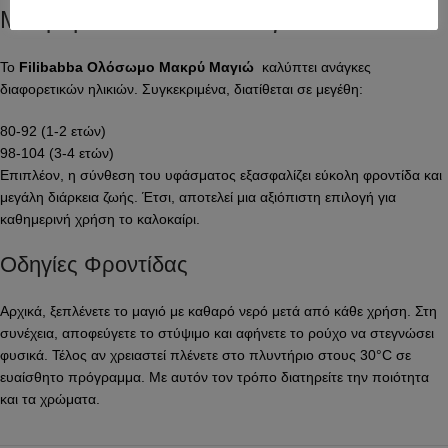
Μακρυμάνικο Παιδικό Μαγιώ UV50+
Το
Filibabba Ολόσωμο Μακρύ Μαγιώ
καλύπτει ανάγκες
διαφορετικών ηλικιών. Συγκεκριμένα, διατίθεται σε μεγέθη:
80-92 (1-2 ετών)
98-104 (3-4 ετών)
Επιπλέον, η σύνθεση του υφάσματος εξασφαλίζει εύκολη φροντίδα και
μεγάλη διάρκεια ζωής. Έτσι, αποτελεί μια αξιόπιστη επιλογή για
καθημερινή χρήση το καλοκαίρι.
Οδηγίες Φροντίδας
Αρχικά, ξεπλένετε το μαγιό με καθαρό νερό μετά από κάθε χρήση. Στη
συνέχεια, αποφεύγετε το στύψιμο και αφήνετε το ρούχο να στεγνώσει
φυσικά. Τέλος αν χρειαστεί πλένετε στο πλυντήριο στους 30°C σε
ευαίσθητο πρόγραμμα. Με αυτόν τον τρόπο διατηρείτε την ποιότητα
και τα χρώματα.