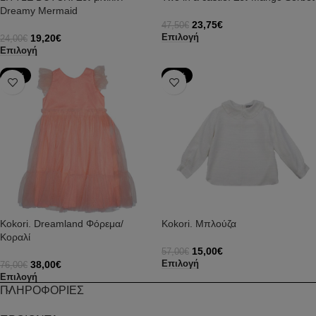
Dreamy Mermaid
23,75
€
47,50
€
19,20
€
Επιλογή
24,00
€
Επιλογή
-50%
-74%
Kokori. Dreamland Φόρεμα/
Kokori. Μπλούζα
Κοραλί
15,00
€
57,00
€
38,00
€
Επιλογή
76,00
€
Επιλογή
ΠΛΗΡΟΦΟΡΙΕΣ