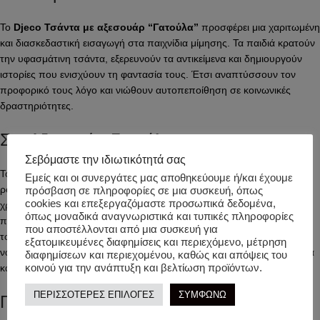
Το
Djeco Τσάντα με αξεσουάρ “Γατούλα”
προσφέρει μια χαριτωμένη
και διασκεδαστική εισαγωγή στα παιχνίδια μίμησης. Τα παιδιά κρατούν
την υφασμάτινη τσάντα, εξερευνούν τα αντικείμενα και δημιουργούν
ιστορίες που ενισχύουν τη φαντασία τους. Έτσι αναπτύσσουν τον
προφορικό τους λόγο και νιώθουν αυτοπεποίθηση σε κοινωνικές
δραστηριότητες.
Σετ Αξεσουάρ Γατούλα
Σεβόμαστε την ιδιωτικότητά σας
Το σετ περιλαμβάνει όλα όσα χρειάζεται μια ολοκληρωμένη εμπειρία
Εμείς και οι συνεργάτες μας αποθηκεύουμε ή/και έχουμε
ρόλων. Με το
Djeco Τσάντα με αξεσουάρ “Γατούλα”
, τα παιδιά
πρόσβαση σε πληροφορίες σε μια συσκευή, όπως
cookies και επεξεργαζόμαστε προσωπικά δεδομένα,
χρησιμοποιούν το ξύλινο κινητό τηλέφωνο με τη μαλακή θήκη,
όπως μοναδικά αναγνωριστικά και τυπικές πληροφορίες
πειραματίζονται με τα ξύλινα κλειδιά και παίζουν με το ξύλινο ρολόι με
που αποστέλλονται από μια συσκευή για
το υφασμάτινο λουράκι. Όλα τα αντικείμενα έχουν μικρό μέγεθος ώστε
εξατομικευμένες διαφημίσεις και περιεχόμενο, μέτρηση
να τα χειρίζονται άνετα, ενώ επιπλέον ενισχύουν τη λεπτή κινητικότητα
διαφημίσεων και περιεχομένου, καθώς και απόψεις του
κοινού για την ανάπτυξη και βελτίωση προϊόντων.
και τη συναισθηματική ανάπτυξη.
ΠΕΡΙΣΣΟΤΕΡΕΣ ΕΠΙΛΟΓΕΣ
ΣΥΜΦΩΝΩ
Περιεχόμενο – Ηλικία – Διαστάσεις