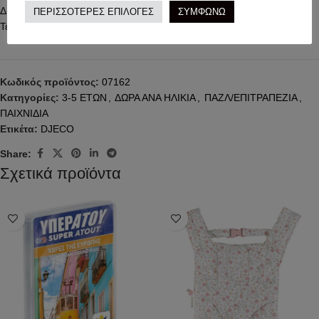
Διαστάσεις συσκευασίας:
Π720 x Υ10 x Β630 χιλ.
ΠΕΡΙΣΣΟΤΕΡΕΣ ΕΠΙΛΟΓΕΣ
ΣΥΜΦΩΝΩ
Τελική διάσταση παζλ:
63 x 72 εκ.
Κωδικός προϊόντος:
07162
Κατηγορίες:
3-5 ΕΤΩΝ
,
ΔΩΡΑ ΑΝΑ ΗΛΙΚΙΑ
,
ΠΑΖΛ/ΕΠΙΤΡΑΠΕΖΙΑ
,
ΠΑΙΧΝΙΔΙΑ
Ετικέτα:
DJECO
Share:
Σχετικά προϊόντα