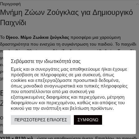
Περιγραφή
Μνήμη Ζώων Ζούγκλας για Δημιουργικό
Παιχνίδι
Το
Djeco. Μέμο Ζωάκια ζούγκλας
προσφέρει μια χαρούμενη
δραστηριότητα που ενισχύει τη συγκέντρωση του παιδιού. Το παιχνίδι
περιλαμβάνει 30 κάρτες με δύο ίδια ζευγάρια για κάθε ζωάκι. Το παιδί
γυρίζει τις κάρτες προς τα κάτω και, στη συνέχεια, προσπαθεί να
Σεβόμαστε την ιδιωτικότητά σας
εντοπίσει τα σωστά ταίρια. Η διαδικασία ενισχύει τη μνήμη και δίνει
Εμείς και οι συνεργάτες μας αποθηκεύουμε ή/και έχουμε
ρυθμό στο παιχνίδι. Ακόμη, το μικρό μέγεθος βοηθά το παιδί να
πρόσβαση σε πληροφορίες σε μια συσκευή, όπως
χειριστεί εύκολα κάθε κάρτα.
cookies και επεξεργαζόμαστε προσωπικά δεδομένα,
όπως μοναδικά αναγνωριστικά και τυπικές πληροφορίες
Εκπαιδευτικό Παιχνίδι με Κάρτες
που αποστέλλονται από μια συσκευή για
εξατομικευμένες διαφημίσεις και περιεχόμενο, μέτρηση
Ζούγκλας
διαφημίσεων και περιεχομένου, καθώς και απόψεις του
κοινού για την ανάπτυξη και βελτίωση προϊόντων.
Οι κάρτες έχουν διάμετρο
6,5 cm
και κατασκευάζονται από ανθεκτικό,
ΠΕΡΙΣΣΟΤΕΡΕΣ ΕΠΙΛΟΓΕΣ
ΣΥΜΦΩΝΩ
πεπιεσμένο χαρτόνι. Έτσι, το υλικό αντέχει σε συχνή χρήση και
προσφέρει σταθερό κράτημα. Η συσκευασία έχει διαστάσεις
Π120 x
Υ120 x Β120 χιλ.
, ώστε να αποθηκεύεται άνετα. Επιπλέον, το παιχνίδι