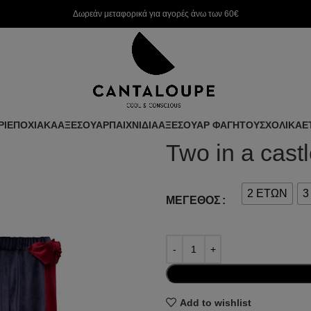
Δωρεάν μεταφορικά για αγορές άνω των 60€
ΡΙ
ΕΠΟΧΙΑΚΑ
ΑΞΕΣΟΥΑΡ
ΠΑΙΧΝΙΔΙΑ
ΑΞΕΣΟΥΑΡ ΦΑΓΗΤΟΥ
ΣΧΟΛΙΚΑ
Ε
Two in a cast
2 ΕΤΩΝ
3
ΜΈΓΕΘΟΣ
Add to wishlist