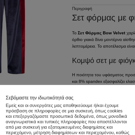
Περιγραφή
Σετ φόρμας με φ
Το
Σετ Φόρμας Bow Velvet
χαρί
όρθιο γιακά δίνει μοντέρνα αίσθη
λεπτομέρεια. Το αποτέλεσμα είναι
Κομψό σετ με φιόγκ
Η ποιότητα του υφάσματος προσ
και 8% spandex εξασφαλίζει ελασ
κίνηση, κάνοντάς το ιδανικό για 
Επιπλέον πληροφορίες
Σεβόμαστε την ιδιωτικότητά σας
Σετ φόρμας με βελ
Εμείς και οι συνεργάτες μας αποθηκεύουμε ή/και έχουμε
Κωδικός προϊόντος:
t6589
πρόσβαση σε πληροφορίες σε μια συσκευή, όπως cookies
Κατηγορίες:
ΚΟΡΙΤΣΙ
,
ΚΟΡΙΤΣΙ
και επεξεργαζόμαστε προσωπικά δεδομένα, όπως μοναδικά
Το
Σετ Φόρμας Bow Velvet
αποτ
Ετικέτα:
TWO IN A CASTLE
αναγνωριστικά και τυπικές πληροφορίες που αποστέλλονται
γκαρνταρόμπα. Ο κομψός σχεδιασμ
από μια συσκευή για εξατομικευμένες διαφημίσεις και
στιγμές. Η ελληνική κατασκευή ε
Share:
περιεχόμενο, μέτρηση διαφημίσεων και περιεχομένου, καθώς