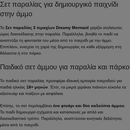
Σετ παραλίας για δημιουργικό παιχνίδι
στην άμμο
Το
Σετ παραλίας 3 τεμαχίων Dreamy Mermaid
χαρίζει ατελείωτες
ώρες διασκέδασης στην παραλία. Παράλληλα, βοηθά το παιδί να
αναπτύξει τη φαντασία του μέσα από το παιχνίδι με την άμμο.
Επιπλέον, ενισχύει τη χαρά της δημιουργίας σε κάθε εξόρμηση στη
θάλασσα ή στο πάρκο.
Παιδικό σετ άμμου για παραλία και πάρκο
Το παιδικό σετ παραλίας προσφέρει ιδανική εμπειρία παιχνιδιού για
παιδιά ηλικίας
18+ μηνών
. Έτσι, τα μικρά χεράκια πιάνουν εύκολα τα
αξεσουάρ και παίζουν με ασφάλεια.
Επίσης, το σετ περιλαμβάνει
ένα φτυάρι και δύο καλούπια άμμου
.
Το παιδί δημιουργεί σχήματα και κατασκευές με απλό και
διασκεδαστικό τρόπο. Παράλληλα, αναπτύσσει κινητικές δεξιότητες
μέσα από το παιχνίδι.