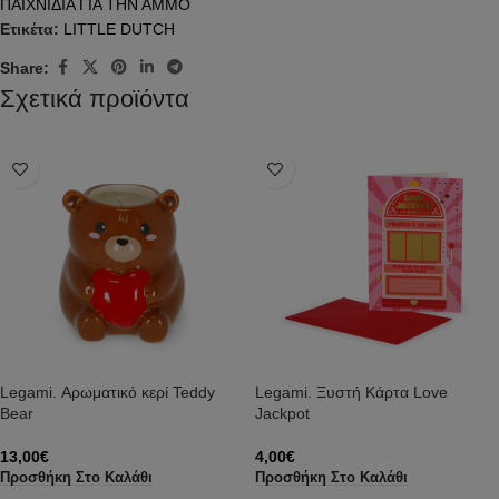
ΠΑΙΧΝΙΔΙΑ ΓΙΑ ΤΗΝ ΑΜΜΟ
Ετικέτα:
LITTLE DUTCH
Share:
Σχετικά προϊόντα
Legami. Αρωματικό κερί Teddy
Legami. Ξυστή Κάρτα Love
Bear
Jackpot
13,00
€
4,00
€
Προσθήκη Στο Καλάθι
Προσθήκη Στο Καλάθι