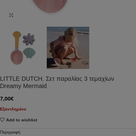
Click to enlarge
LITTLE DUTCH. Σετ παραλίας 3 τεμαχίων
Dreamy Mermaid
7,00
€
Εξαντλημένο
Add to wishlist
Περιγραφή