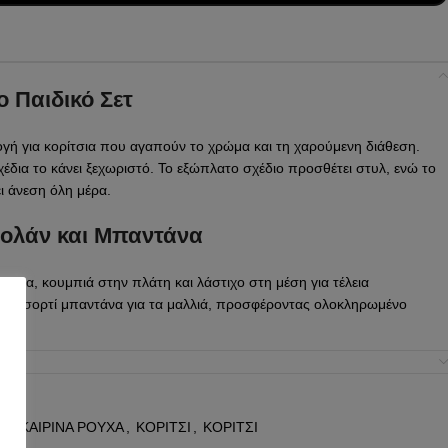
ο Παιδικό Σετ
ιλογή για κορίτσια που αγαπούν το χρώμα και τη χαρούμενη διάθεση.
χέδια το κάνει ξεχωριστό. Το εξώπλατο σχέδιο προσθέτει στυλ, ενώ το
 άνεση όλη μέρα.
Βολάν και Μπαντάνα
δούρα, κουμπιά στην πλάτη και λάστιχο στη μέση για τέλεια
ει ασορτί μπαντάνα για τα μαλλιά, προσφέροντας ολοκληρωμένο
ε Δυνατότητα Διαχωρισμού
ρει μοναδική ευελιξία. Χάρη στα κρυφά κουμπιά στο μπροστινό
ΛΟΚΑΙΡΙΝΑ ΡΟΥΧΑ
,
ΚΟΡΙΤΣΙ
,
ΚΟΡΙΤΣΙ
 ενιαίο ολόσωμο είτε να διαχωριστεί σε δύο ξεχωριστά κομμάτια. Έτσι,