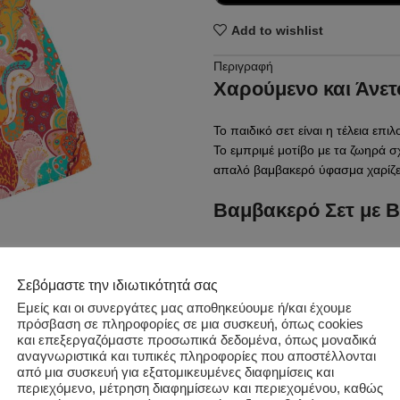
Add to wishlist
Περιγραφή
Χαρούμενο και Άνετ
Το παιδικό σετ είναι η τέλεια επ
Το εμπριμέ μοτίβο με τα ζωηρά σ
απαλό βαμβακερό ύφασμα χαρίζει
Βαμβακερό Σετ με 
Το σετ διαθέτει βολάν στην καβα
εφαρμογή. Επιπλέον, περιλαμβάν
Σεβόμαστε την ιδιωτικότητά σας
look.
Εμείς και οι συνεργάτες μας αποθηκεύουμε ή/και έχουμε
Επιπλέον πληροφορίες
πρόσβαση σε πληροφορίες σε μια συσκευή, όπως cookies
Στυλάτο Ολόσωμο μ
και επεξεργαζόμαστε προσωπικά δεδομένα, όπως μοναδικά
αναγνωριστικά και τυπικές πληροφορίες που αποστέλλονται
Κωδικός προϊόντος:
t6176
από μια συσκευή για εξατομικευμένες διαφημίσεις και
Το
Ολόσωμο Fruit Salad
προσφέ
Κατηγορίες:
ΚΑΛΟΚΑΙΡΙΝΑ
,
ΚΑ
περιεχόμενο, μέτρηση διαφημίσεων και περιεχομένου, καθώς
μέρος, μπορεί να φορεθεί είτε ως