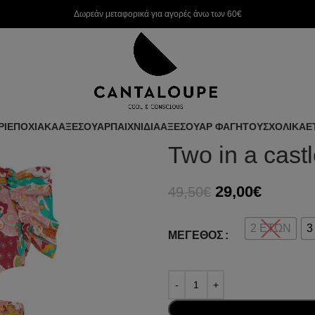
Δωρεάν μεταφορικά για αγορές άνω των 60€
ΡΙ
ΕΠΟΧΙΑΚΑ
ΑΞΕΣΟΥΑΡ
ΠΑΙΧΝΙΔΙΑ
ΑΞΕΣΟΥΑΡ ΦΑΓΗΤΟΥ
ΣΧΟΛΙΚΑ
Ε
Two in a cast
29,00
€
49,50
€
2 ΕΤΩΝ
3
ΜΈΓΕΘΟΣ