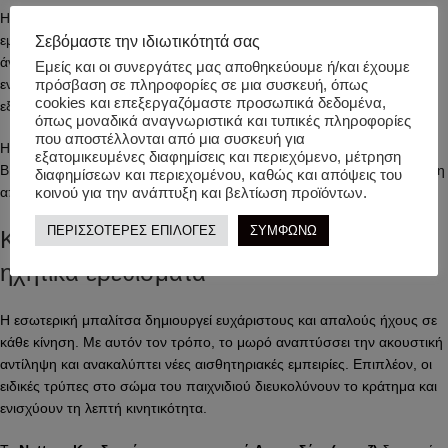
Η ανάγλυφη επιφάνεια προσφέρει απαλό μασάζ στα ούλα κατά την
εμφάνιση των πρώτων δοντιών. Έτσι, το μωρό νιώθει μεγαλύτερη
Σεβόμαστε την ιδιωτικότητά σας
άνεση κατά τη διάρκεια της ημέρας. Παράλληλα, οι διαφορετικές υφές
Εμείς και οι συνεργάτες μας αποθηκεύουμε ή/και έχουμε
ενισχύουν την αίσθηση της αφής και ενθαρρύνουν την αισθητηριακή
πρόσβαση σε πληροφορίες σε μια συσκευή, όπως
cookies και επεξεργαζόμαστε προσωπικά δεδομένα,
εξερεύνηση.
όπως μοναδικά αναγνωριστικά και τυπικές πληροφορίες
που αποστέλλονται από μια συσκευή για
Η υψηλής ποιότητας σιλικόνη διαθέτει μαλακή υφή και δεν περιέχει
εξατομικευμένες διαφημίσεις και περιεχόμενο, μέτρηση
BPA. Για τον λόγο αυτό, το προϊόν αποτελεί ασφαλή επιλογή για χρήση
διαφημίσεων και περιεχομένου, καθώς και απόψεις του
από τις πρώτες κιόλας ημέρες της ζωής του μωρού.
κοινού για την ανάπτυξη και βελτίωση προϊόντων.
ΠΕΡΙΣΣΟΤΕΡΕΣ ΕΠΙΛΟΓΕΣ
ΣΥΜΦΩΝΩ
Κουδουνίστρα αρκουδάκι με απαλά
ηχητικά ερεθίσματα
Η εσωτερική μπαλίτσα δημιουργεί ευχάριστους και απαλούς ήχους σε
κάθε κίνηση. Με αυτόν τον τρόπο, το μωρό αναπτύσσει την ακουστική
αντίληψη και ανακαλύπτει νέες αισθητηριακές εμπειρίες. Επιπλέον, οι
ειδικές τρύπες στο σώμα του παιχνιδιού διευκολύνουν το κράτημα και
ενισχύουν τη λεπτή κινητικότητα.