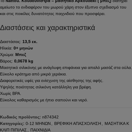
Το
Nattou. Κουδουνίστρα – μασητικό Αρκουδάκι ( μπεζ)
διατηρεί
αμείωτο το ενδιαφέρον του μωρού χάρη στον έξυπνο σχεδιασμό του
και στις ποικίλες δυνατότητες παιχνιδιού που προσφέρει.
Διαστάσεις και χαρακτηριστικά
Διαστάσεις:
13,5 εκ.
Ηλικία:
0+ μηνών
Χρώμα:
Μπεζ
Βάρος:
0,0678 kg
Μασητικό σιλικόνης με ανάγλυφη επιφάνεια για απαλό μασάζ στα ούλα.
Εύκολο κράτημα από μικρά χεράκια.
Διαφορετικές υφές για ενίσχυση της αίσθησης της αφής.
Υψηλής ποιότητας σιλικόνη κατάλληλη για βρέφη.
Χωρίς BPA.
Εύκολος καθαρισμός με ήπιο σαπούνι και νερό.
Κωδικός προϊόντος:
n874342
Κατηγορίες:
0-12 ΜΗΝΩΝ
,
ΒΡΕΦΙΚΗ ΑΠΑΣΧΟΛΗΣΗ
,
ΜΑΣΗΤΙΚΑ Κ
ΚΛΙΠ ΠΙΠΙΛΑΣ
,
ΠΑΙΧΝΙΔΙΑ