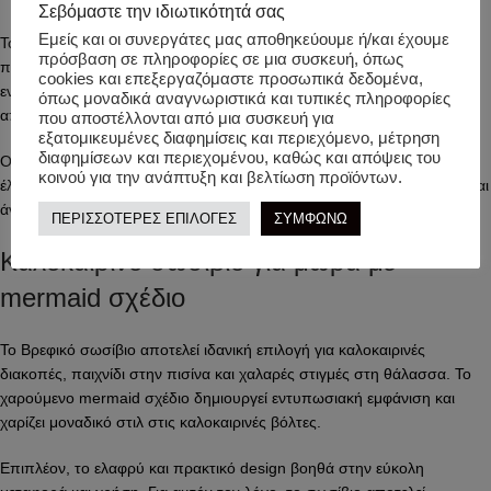
Σεβόμαστε την ιδιωτικότητά σας
Εμείς και οι συνεργάτες μας αποθηκεύουμε ή/και έχουμε
Το σωσίβιο διαθέτει τέσσερις ανεξάρτητους αεροθαλάμους που
πρόσβαση σε πληροφορίες σε μια συσκευή, όπως
προσφέρουν καλύτερη σταθερότητα κατά τη χρήση. Παράλληλα, το
cookies και επεξεργαζόμαστε προσωπικά δεδομένα,
ενσωματωμένο κάθισμα βοηθά το μωρό να κάθεται πιο άνετα και να
όπως μοναδικά αναγνωριστικά και τυπικές πληροφορίες
απολαμβάνει το παιχνίδι στο νερό.
που αποστέλλονται από μια συσκευή για
εξατομικευμένες διαφημίσεις και περιεχόμενο, μέτρηση
διαφημίσεων και περιεχομένου, καθώς και απόψεις του
Οι πρακτικές λαβές επιτρέπουν πιο εύκολο κράτημα και καλύτερο
κοινού για την ανάπτυξη και βελτίωση προϊόντων.
έλεγχο από τους γονείς. Έτσι, το μωρό νιώθει μεγαλύτερη ασφάλεια και
άνεση κατά τη διάρκεια της χρήσης.
ΠΕΡΙΣΣΟΤΕΡΕΣ ΕΠΙΛΟΓΕΣ
ΣΥΜΦΩΝΩ
Καλοκαιρινό σωσίβιο για μωρά με
mermaid σχέδιο
Το Βρεφικό σωσίβιο αποτελεί ιδανική επιλογή για καλοκαιρινές
διακοπές, παιχνίδι στην πισίνα και χαλαρές στιγμές στη θάλασσα. Το
χαρούμενο mermaid σχέδιο δημιουργεί εντυπωσιακή εμφάνιση και
χαρίζει μοναδικό στιλ στις καλοκαιρινές βόλτες.
Επιπλέον, το ελαφρύ και πρακτικό design βοηθά στην εύκολη