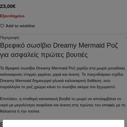
23,00
€
Εξαντλημένο
Add to wishlist
Περιγραφή
Βρεφικό σωσίβιο Dreamy Mermaid Ροζ
για ασφαλείς πρώτες βουτιές
Το Βρεφικό σωσίβιο Dreamy Mermaid Ροζ χαρίζει στα μωρά μοναδικές
καλοκαιρινές στιγμές γεμάτες χαρά και άνεση. Το παιχνιδιάρικο σχέδιο
Dreamy Mermaid δημιουργεί γλυκιά καλοκαιρινή διάθεση, ενώ
παράλληλα το ροζ χρώμα κάνει το σωσίβιο ακόμα πιο ξεχωριστό.
Επιπλέον, η σταθερή κατασκευή βοηθά το μωρό να απολαμβάνει το
νερό με μεγαλύτερη ασφάλεια και άνεση στις πρώτες του επαφές με τη
θάλασσα ή την πισίνα.
Βρεφικό φουσκωτό σωσίβιο με κάθισμα