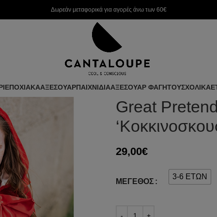
Δωρεάν μεταφορικά για αγορές άνω των 60€
ΡΙ
ΕΠΟΧΙΑΚΑ
ΑΞΕΣΟΥΑΡ
ΠΑΙΧΝΙΔΙΑ
ΑΞΕΣΟΥΑΡ ΦΑΓΗΤΟΥ
ΣΧΟΛΙΚΑ
Ε
Great Preten
‘Κοκκινοσκου
29,00
€
3-6 ΕΤΩΝ
ΜΈΓΕΘΟΣ