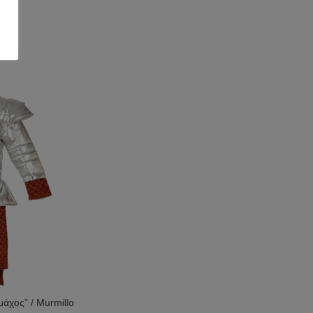
άχος” / Murmillo