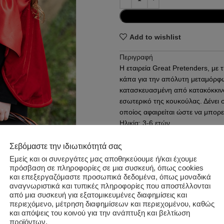
Add to wishlist
Περιγραφή
Η εταιρεία Great Pretenders, με 
κάπα για την απόλυτη μεταμόρφω
κατασκευασμένη από κατακόκκιν
εσωτερικό της κουκούλας. Δένει 
οποίος αφαιρείται ώστε να μπορε
Ηλικία: 3-6 ετών
Διαστάσεις: Π530 x Y120 x Β770 
Σεβόμαστε την ιδιωτικότητά σας
Εμείς και οι συνεργάτες μας αποθηκεύουμε ή/και έχουμε
Επιπλέον πληροφορίες
πρόσβαση σε πληροφορίες σε μια συσκευή, όπως cookies
και επεξεργαζόμαστε προσωπικά δεδομένα, όπως μοναδικά
Κωδικός προϊόντος:
50875
αναγνωριστικά και τυπικές πληροφορίες που αποστέλλονται
από μια συσκευή για εξατομικευμένες διαφημίσεις και
Κατηγορίες:
ΑΠΟΚΡΙΑΤΙΚΑ
,
ΕΠ
περιεχόμενο, μέτρηση διαφημίσεων και περιεχομένου, καθώς
Ετικέτα:
GREAT PRETENDERS
και απόψεις του κοινού για την ανάπτυξη και βελτίωση
προϊόντων.
Share: